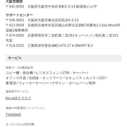
大阪営業部
〒541-0053 大阪府大阪市中央区本町2-3-14 船場旭ビル7F
サポートセンター
〒546-0002 大阪府大阪市東住吉区杭全6-3-23
〒612-0059 京都府京都市伏見区桃山水野左近西町36番地1 Casa Wood丹
波橋1階事務所
〒674-0092 兵庫県明石市二見町東二見291-6 ジーメゾン明石東二見103
号室
〒514-0315 三重県津市香良洲町1475-27 k-SMART B-2
サービス
各種 IT・OA機器販売
コピー機・複合機 / ビジネスフォン / UTM・サーバー /
オフィス什器 / 光回線・ネットワーク / セキュリティカメラ / LED /
蓄電池 / ウォーターサーバー / デザイン・ホームページ制作
遠隔保守サービス
biz-us®クラウド
無線LAN最適化ソリューション
T-bridge®
タッチパネル式券売機