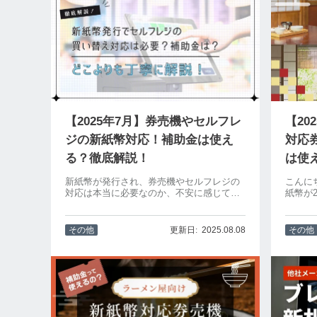
【2025年7月】券売機やセルフレ
【20
ジの新紙幣対応！補助金は使え
対応
る？徹底解説！
は使
新紙幣が発行され、券売機やセルフレジの
こんに
対応は本当に必要なのか、不安に感じてい
紙幣が
る担当者の方も多いのではないでしょう
た。銭
か。本記事では、新札対応の必要性や旧紙
を使用
幣の使用可否、補助金の有無、費用を抑え
です。
その他
2025.08.08
その他
るポイントまで徹底解説。対応が遅れると
以下の
機会損失につながる可能性もあります。こ
ない...
れから導入を検討している方は、あらかじ
めチェックしておきましょう。