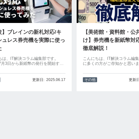
較】ブレインの新札対応/キ
【美術館・資料館・公
シュレス券売機を実際に使っ
け】券売機を新紙幣対
た
徹底解説！
ちは、IT解決コラム編集部です。
こんにちは、IT解決コラム編
4年7月3日から新紙幣の発行を開始する
に多くの方がご存知かと思い
され、本記事をご紹介している現時
銀行は「2024年7月3日に新
行完了となりました。さまざまな新
始する」と発表しました。紙
の券売機がある中で、以下のような
2004年以来20年ぶりとなり
2025.06.17
その他
はありませんでしょうか？買い替え
博物館、水族館、科学館、資
.
ー...