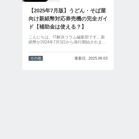
【2025年7月版】うどん・そば屋
向け新紙幣対応券売機の完全ガイ
ド【補助金は使える？】
こんにちは、IT解決コラム編集部です。新
紙幣が2024年7月3日から発行開始されまし
た。飲食業界の中でも、特にうどん屋や蕎
麦屋は食券機を利用して会計を自動化して
いることが多い業種。新紙幣対応券売機の
その他
2025.06.03
導入にあたり、以下のように悩まれている
方も...