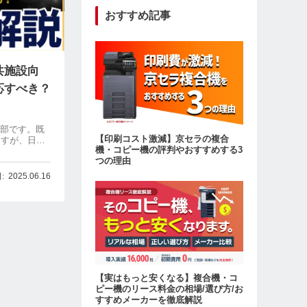
おすすめ記事
共施設向
応すべき？
集部です。既
【印刷コスト激減】京セラの複合
ますが、日本
機・コピー機の評判やおすすめする3
紙幣の発行を開
つの理由
幣の刷新は
ます。美術館、
2025.06.16
料館、ミュ
【実はもっと安くなる】複合機・コ
ピー機のリース料金の相場/選び方/お
すすめメーカーを徹底解説