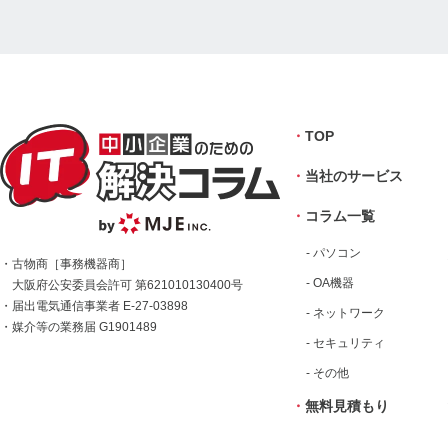
・
TOP
・
当社のサービス
・
コラム一覧
- パソコン
・古物商［事務機器商］
- OA機器
大阪府公安委員会許可 第621010130400号
・届出電気通信事業者 E-27-03898
- ネットワーク
・媒介等の業務届 G1901489
- セキュリティ
- その他
・
無料見積もり