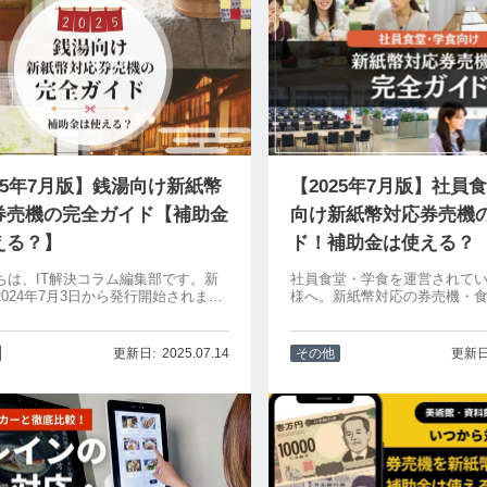
25年7月版】銭湯向け新紙幣
【2025年7月版】社員
券売機の完全ガイド【補助金
向け新紙幣対応券売機
える？】
ド！補助金は使える？
ちは、IT解決コラム編集部です。新
社員食堂・学食を運営されて
2024年7月3日から発行開始されまし
様へ。新紙幣対応の券売機・
湯や温泉施設では、入館時に券売機
するなら、補助金を活用して
して料金を支払うスタイルが一般的
抑えられるチャンス！最大370
新紙幣対応券売機の導入を検討し、
補助金で、キャッシュレス対
2025.07.14
その他
ように悩まれている方も多いのでは
タッチパネル券売機も導入可
い替えのタイミングは今？」
に向けて、導入メリットやSN
声、補助金の概要もわかりや
います。