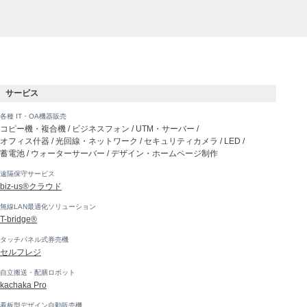
サービス
各種 IT・OA機器販売
コピー機・複合機 / ビジネスフォン / UTM・サーバー /
オフィス什器 / 光回線・ネットワーク / セキュリティカメラ / LED /
蓄電池 / ウォーターサーバー / デザイン・ホームページ制作
遠隔保守サービス
biz-us®クラウド
無線LAN最適化ソリューション
T-bridge®
タッチパネル式券売機
セルフレジ
自立搬送・配膳ロボット
kachaka Pro
看板型デザイン自動販売機