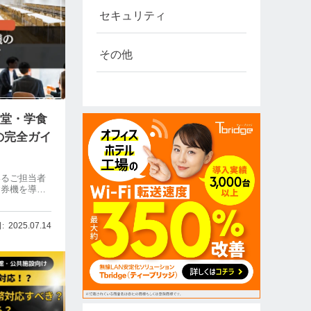
セキュリティ
その他
食堂・学食
の完全ガイ
いるご担当者
食券機を導入
費用をぐっと
万円のIT導入
応や最新型の
2025.07.14
能です。「買
とお悩みの方
Sのリアルな
すく解説して