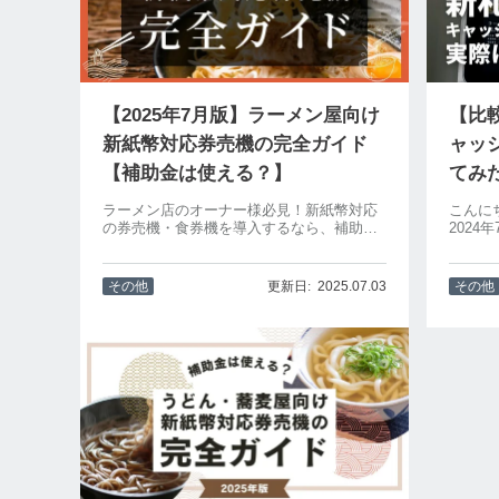
【2025年7月版】ラーメン屋向け
【比
新紙幣対応券売機の完全ガイド
ャッ
【補助金は使える？】
てみ
ラーメン店のオーナー様必見！新紙幣対応
こんに
の券売機・食券機を導入するなら、補助金
202
を活用して費用をぐっと抑えられるチャン
と発表
ス。最大370万円のIT導入補助金で、キャッ
点で発
シュレス対応や最新型のタッチパネル券売
札対応
その他
2025.07.03
その他
機も導入可能です。お悩みの方に向けて、
お悩み
導入メリットやSNSのリアルな声、補助金
の検討..
の概要もわかりやすく解説します。今から
でも遅くありません！