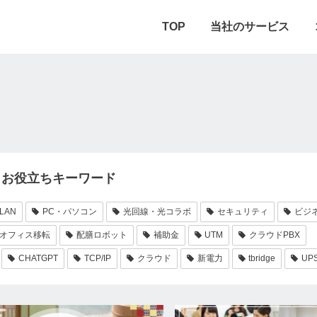
TOP
当社のサービス
お役立ちキーワード
LAN
PC・パソコン
光回線・光コラボ
セキュリティ
ビジ
オフィス移転
配膳ロボット
補助金
UTM
クラウドPBX
CHATGPT
TCP/IP
クラウド
新電力
tbridge
UP